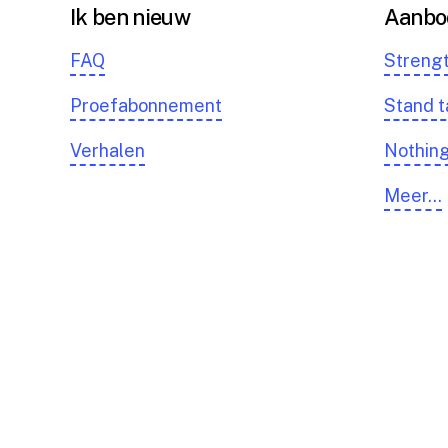
Ik ben nieuw
Aanbo
FAQ
Streng
Proefabonnement
Stand t
Verhalen
Nothing
Meer…