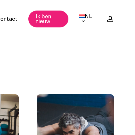
NL
Ik ben
accoun
ontact
nieuw