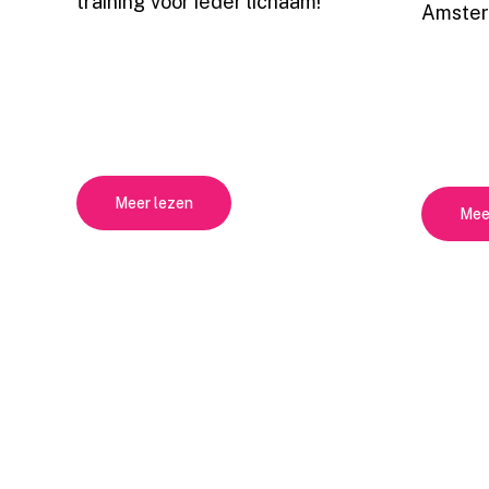
training voor ieder lichaam!
Amster
Meer lezen
Mee