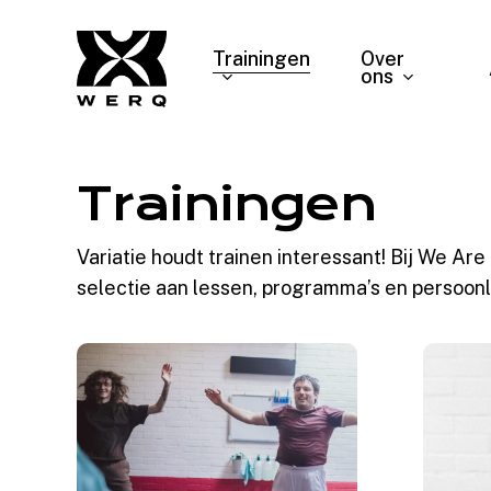
Skip
to
Trainingen
Over
ons
main
content
Trainingen
Variatie houdt trainen interessant! Bij We Ar
selectie aan lessen, programma’s en persoonl