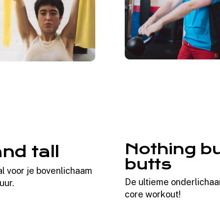
Nothing b
nd tall
butts
l voor je bovenlichaam
De ultieme onderlicha
uur.
core workout!