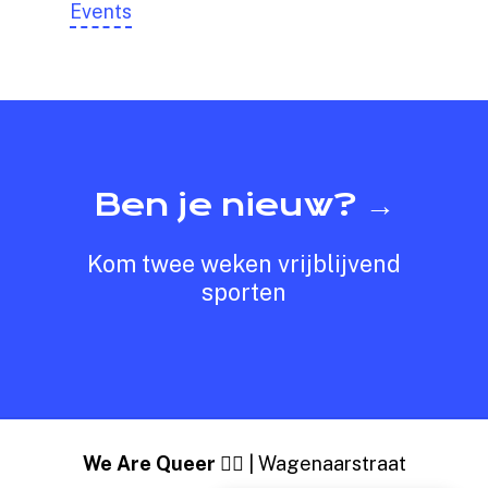
Events
Ben je nieuw? →
Kom twee weken vrijblijvend
sporten
We Are Queer
🏳️‍🌈 | Wagenaarstraat