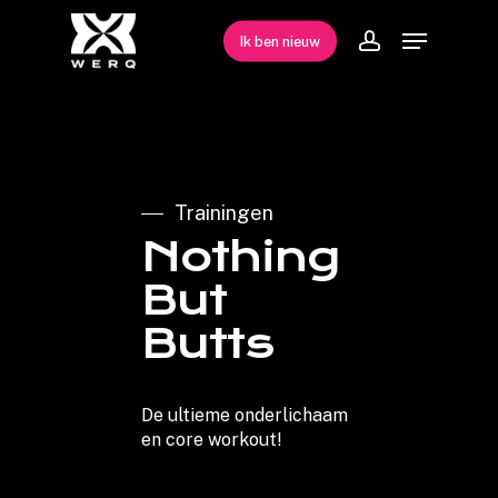
Skip
Menu
Ik ben nieuw
to
account
Close
main
Menu
content
Trainingen
Nothing
But
Butts
De
ultieme
onderlichaam
en
core
workout!