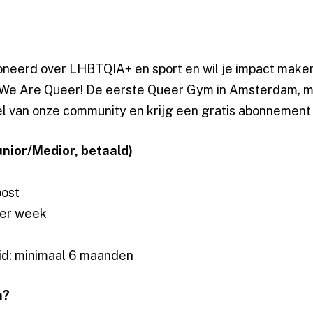
ioneerd over LHBTQIA+ en sport en wil je impact mak
We Are Queer! De eerste Queer Gym in Amsterdam, me
 van onze community en krijg een gratis abonnement 
nior/Medior, betaald)
oost
per week
id: minimaal 6 maanden
n?