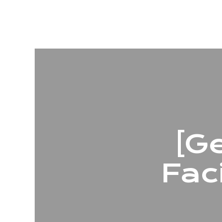
[G
Faci