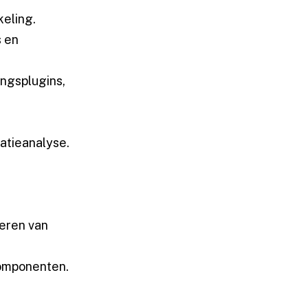
keling.
s en
ingsplugins,
atieanalyse.
seren van
componenten.