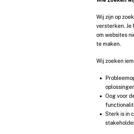
Wij zijn op zo
versterken. Je
om websites nie
te maken.
Wij zoeken iem
Probleemopl
oplossingen
Oog voor de
functionalit
Sterk is in
stakeholde