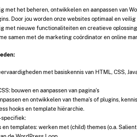
zig met het beheren, ontwikkelen en aanpassen van W
gins. Door jou worden onze websites optimaal en veili
ig met nieuwe functionaliteiten en creatieve oplossin
me samen met de marketing coördinator en online ma
heden:
rvaardigheden met basiskennis van HTML, CSS, Java
S: bouwen en aanpassen van pagina’s
npassen en ontwikkelen van thema’s of plugins, kenni
ss hooks en template hiërarchie.
specifiek:
 en templates: werken met (child) themes (o.a. Salien
van de WordPress Loop.