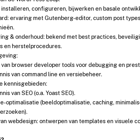
 installeren, configureren, bijwerken en basale ontwik
rd: ervaring met Gutenberg-editor, custom post type
ieën.
ging & onderhoud: bekend met best practices, beveilig
s en herstelprocedures.
geving:
 van browser developer tools voor debugging en prest
nnis van command line en versiebeheer.
e kennisgebieden:
nnis van SEO (o.a. Yoast SEO).
e-optimalisatie (beeldoptimalisatie, caching, minimali
erzoeken).
van webdesign: ontwerpen van templates en visuele 
j?