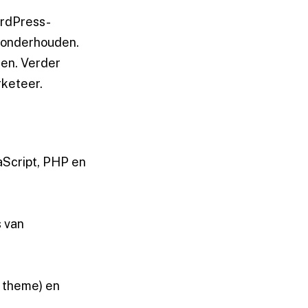
ordPress-
g onderhouden.
gen. Verder
rketeer.
Script, PHP en
s van
t theme) en