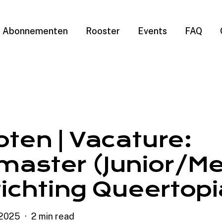
Abonnementen
Rooster
Events
FAQ
oten | Vacature:
aster (Junior/Me
tichting Queertopi
 2025
2 min read