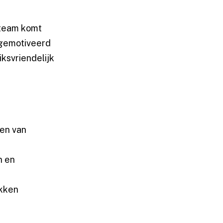
 team komt
 gemotiveerd
iksvriendelijk
den van
n en
okken