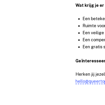
Wat krijg je e
Een beteken
Ruimte voor
Een veilige
Een compens
Een gratis
Geïnteressee
Herken jij jeze
hello@queertop