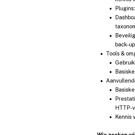
Plugins:
Dashboa
taxonom
Beveili
back-up
Tools & om
Gebruik
Basiske
Aanvullend
Basiske
Prestati
HTTP-v
Kennis 
Wie zoeken wi