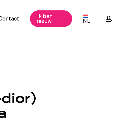
Ik ben
accoun
Contact
nieuw
NL
dior)
a