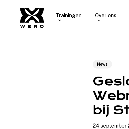
Skip
to
Trainingen
Over ons
main
content
News
Gesl
Webm
bij S
24 september