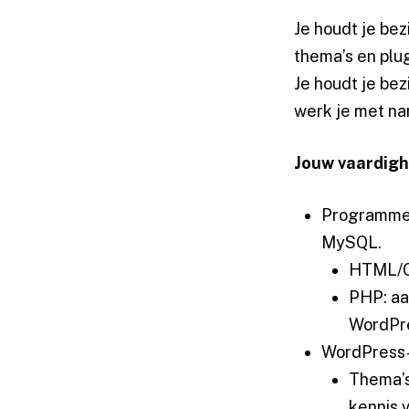
Je houdt je be
thema’s en plu
Je houdt je bez
werk je met na
Jouw vaardig
Programmee
MySQL.
HTML/CS
PHP: aa
WordPre
WordPress-
Thema’s
kennis 