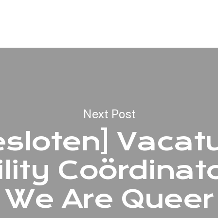
Next Post
esloten] Vacat
lity Coördinato
We Are Queer