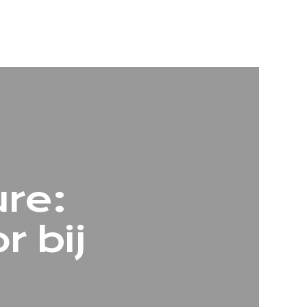
ure:
r bij