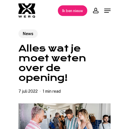
Skip
Menu
Ik ben nieuw
to
account
Close
main
Menu
content
News
Alles wat je
moet weten
over de
opening!
7 juli 2022
1 min read